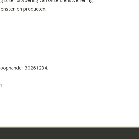
ig is ter uitvoering van onze dienstverlening.
iensten en producten.
Koophandel: 30261234.
m