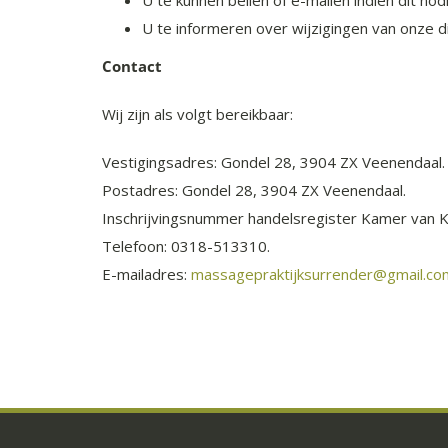
U te kunnen bellen of e-mailen indien dit nod
U te informeren over wijzigingen van onze d
Contact
Wij zijn als volgt bereikbaar:
Vestigingsadres: Gondel 28, 3904 ZX Veenendaal.
Postadres: Gondel 28, 3904 ZX Veenendaal.
Inschrijvingsnummer handelsregister Kamer van 
Telefoon: 0318-513310.
E-mailadres:
massagepraktijksurrender@gmail.co