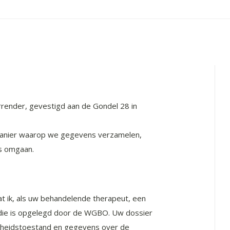
urrender, gevestigd aan de Gondel 28 in
e manier waarop we gegevens verzamelen,
s omgaan.
at ik, als uw behandelende therapeut, een
t, die is opgelegd door de WGBO. Uw dossier
dheidstoestand en gegevens over de