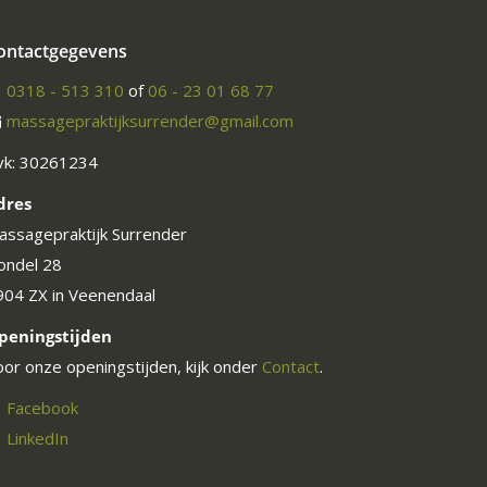
ontactgegevens
0318 - 513 310
of
06 - 23 01 68 77
massagepraktijksurrender@gmail.com
vk: 30261234
dres
assagepraktijk Surrender
ondel 28
904 ZX in Veenendaal
peningstijden
oor onze openingstijden, kijk onder
Contact
.
Facebook
LinkedIn