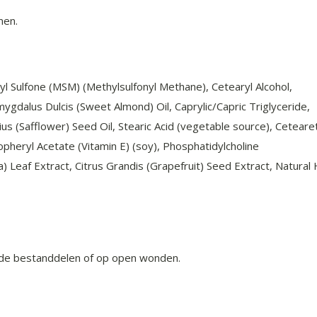
men.
yl Sulfone (MSM) (Methylsulfonyl Methane), Cetearyl Alcohol,
mygdalus Dulcis (Sweet Almond) Oil, Caprylic/Capric Triglyceride,
us (Safflower) Seed Oil, Stearic Acid (vegetable source), Ceteare
heryl Acetate (Vitamin E) (soy), Phosphatidylcholine
) Leaf Extract, Citrus Grandis (Grapefruit) Seed Extract, Natural 
n de bestanddelen of op open wonden.