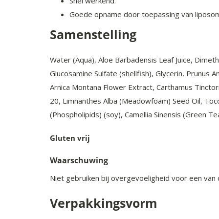
Snel werkend.
Goede opname door toepassing van liposo
Samenstelling
Water (Aqua), Aloe Barbadensis Leaf Juice, Dimeth
Glucosamine Sulfate (shellfish), Glycerin, Prunus A
Arnica Montana Flower Extract, Carthamus Tinctori
20, Limnanthes Alba (Meadowfoam) Seed Oil, Tocop
(Phospholipids) (soy), Camellia Sinensis (Green Tea
Gluten vrij
Waarschuwing
Niet gebruiken bij overgevoeligheid voor een va
Verpakkingsvorm