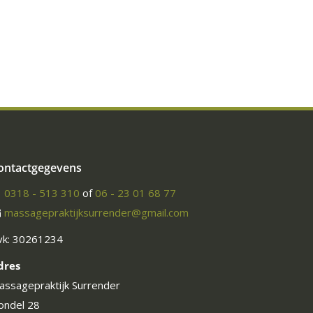
ontactgegevens
0318 - 513 310
of
06 - 23 01 68 77
massagepraktijksurrender@gmail.com
vk: 30261234
dres
assagepraktijk Surrender
ondel 28