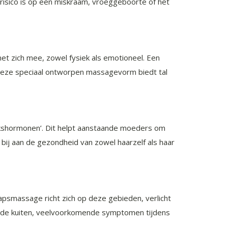
risico is op een miskraam, vroeggeboorte of het
t zich mee, zowel fysiek als emotioneel. Een
eze speciaal ontworpen massagevorm biedt tal
ukshormonen’. Dit helpt aanstaande moeders om
ij aan de gezondheid van zowel haarzelf als haar
psmassage richt zich op deze gebieden, verlicht
in de kuiten, veelvoorkomende symptomen tijdens