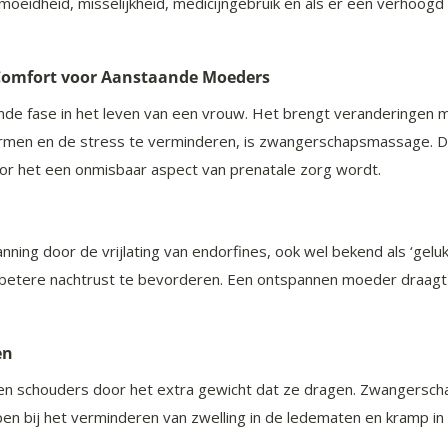
oeidheid, misselijkheid, medicijngebruik en als er een verhoogd 
omfort voor Aanstaande Moeders
de fase in het leven van een vrouw. Het brengt veranderingen me
rmen en de stress te verminderen, is zwangerschapsmassage. D
r het een onmisbaar aspect van prenatale zorg wordt.
ng door de vrijlating van endorfines, ook wel bekend als ‘gel
betere nachtrust te bevorderen. Een ontspannen moeder draagt b
en
 en schouders door het extra gewicht dat ze dragen. Zwangerscha
lpen bij het verminderen van zwelling in de ledematen en kramp 