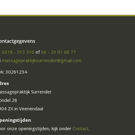
ontactgegevens
0318 - 513 310
of
06 - 23 01 68 77
massagepraktijksurrender@gmail.com
vk: 30261234
dres
assagepraktijk Surrender
ondel 28
904 ZX in Veenendaal
peningstijden
oor onze openingstijden, kijk onder
Contact
.