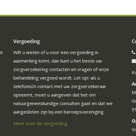
Vergoeding
C
ht
Wilt u weten of u voor een vergoeding in
aanmerking komt, dan kunt u het beste uw
zorgverzekering contacten en vragen of onze
K
behandeling vergoed wordt. Let op!: als u
A
telefonisch contact met uw zorgverzekeraar
M
opneemt, moet u aangeven dat het om
G
natuurgeneeskundige consulten gaat en dat we
3
aangesloten zijn bij een beroepsvereniging.
O
Meer over de vergoeding
V