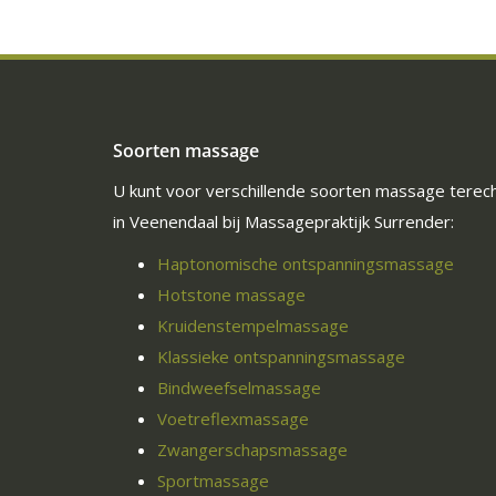
Soorten massage
U kunt voor verschillende soorten massage terec
in Veenendaal bij Massagepraktijk Surrender:
Haptonomische ontspanningsmassage
Hotstone massage
Kruidenstempelmassage
Klassieke ontspanningsmassage
Bindweefselmassage
Voetreflexmassage
Zwangerschapsmassage
Sportmassage