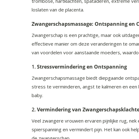
trombose, hartklachten, spataderen, extreme verm
loslaten van de placenta.
Zwangerschapsmassage: Ontspanning en C
Zwangerschap is een prachtige, maar ook uitdagen
effectieve manier om deze veranderingen te oma
van voordelen voor aanstaande moeders, waardoo
1.
Stressvermindering en Ontspanning
Zwangerschapsmassage biedt diepgaande ontspanni
stress te verminderen, angst te kalmeren en een 
baby.
2.
Vermindering van Zwangerschapsklacht
Veel zwangere vrouwen ervaren pijnlijke rug, nek
spierspanning en vermindert pijn. Het kan ook he
de zwangerschap.